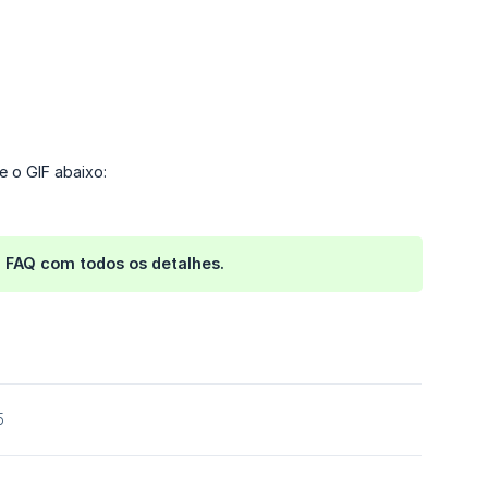
e o GIF abaixo:
a FAQ com todos os detalhes.
5