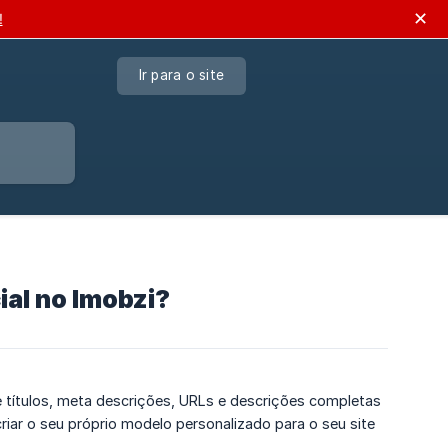
✕
!
Ir para o site
ial no Imobzi?
e títulos, meta descrições, URLs e descrições completas
iar o seu próprio modelo personalizado para o seu site