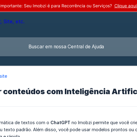
Importante: Seu Imobzi é para Recorrência ou Serviços?
Clique aqui
site
 conteúdos com Inteligência Artific
mática de textos com o
ChatGPT
no Imobzi permite que você cri
 texto padrão. Além disso, você pode usar modelos prontos ou cr
a e rápida.