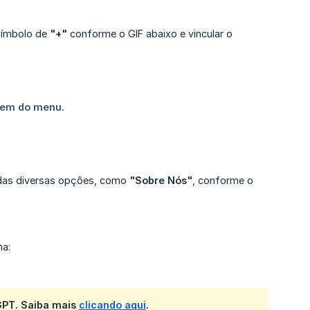
símbolo de
"+"
conforme o GIF abaixo e vincular o
bidas diversas opções, como
"Sobre Nós"
, conforme o
ma:
tGPT. Saiba mais
clicando aqui
.