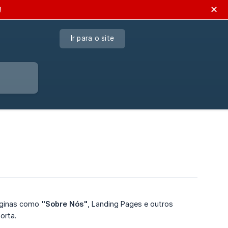
✕
!
Ir para o site
páginas como
"Sobre Nós"
, Landing Pages e outros
orta.