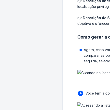
👉
Descrição Inte
localização privile
👉
Descrição do Si
objetivo é oferecer
Como gerar a 
Agora, caso voc
comparar as opç
seguida, seleci
Você tem a op