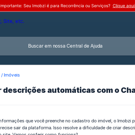
Importante: Seu Imobzi é para Recorrência ou Serviços?
Clique aqui
/ Imóveis
r descrições automáticas com o Ch
nformações que você preenche no cadastro do imóvel, o Imobzi po
ecise sair da plataforma. Isso resolve a dificuldade de criar des
o site. Vamos conferir como funciona?