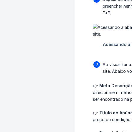
preencher nenh
"+"
.
Ao visualizar 
site. Abaixo v
👉
Meta Descrição
direcionarem melho
ser encontrado na p
👉
Título do Anúnc
preço ou condição. 