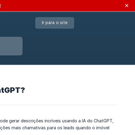
✕
!
Ir para o site
atGPT?
de gerar descrições incríveis usando a IA do ChatGPT,
crições mais chamativas para os leads quando o imóvel