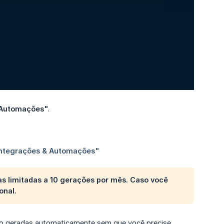
 Automações"
.
as limitadas a 10 gerações por mês. Caso você
onal.
rão geradas automaticamente sem que você precise