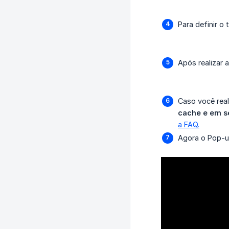
Para definir o
Após realizar 
Caso você real
cache e em se
a FAQ.
Agora o Pop-up 