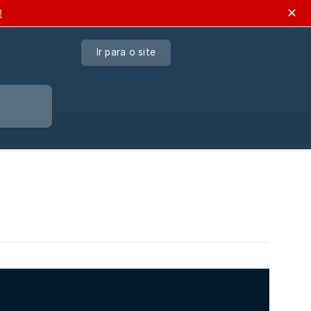
✕
!
Ir para o site