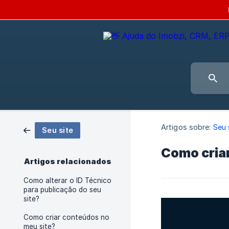
Artigos sobre:
Seu 
Seu site
Como cria
Artigos relacionados
Como alterar o ID Técnico
para publicação do seu
site?
Como criar conteúdos no
meu site?