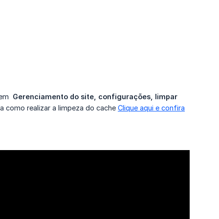
r em
 Gerenciamento do site, configurações, limpar 
ba como realizar a limpeza do cache
Clique aqui e confira