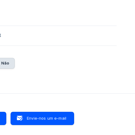
4
Não
Envie-nos um e-mail