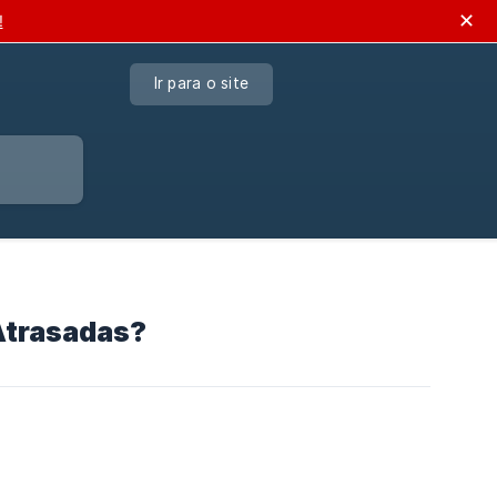
✕
!
Ir para o site
Atrasadas?