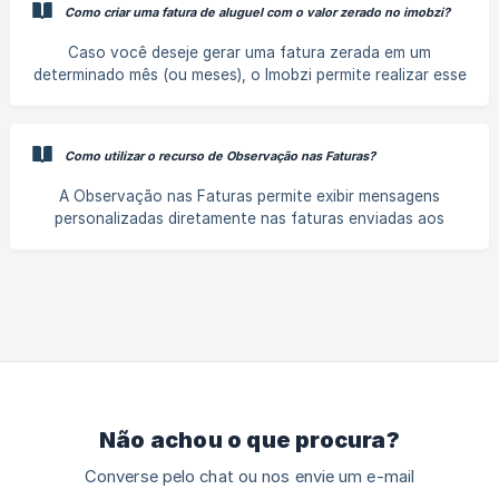
Como criar uma fatura de aluguel com o valor zerado no imobzi?
integração com o Boleto Imobzi? Para ativar a integração
acesse Finanças > Contas e Bancos e cadastre a conta
Caso você deseje gerar uma fatura zerada em um
que receberá os valores. Caso encontre dificuldades para
determinado mês (ou meses), o Imobzi permite realizar esse
cadastrar uma conta no Imobzi
processo de forma simples e segura. Essa funcionalidade é
indicada quando há necessidade de conceder desconto
total na fatura, sem gerar inconsistências nos relatórios
Como utilizar o recurso de Observação nas Faturas?
fiscais, como a DIMOB e o informe de rendimentos,
mantendo os valores alinhados com o que foi praticado.
A Observação nas Faturas permite exibir mensagens
Como criar uma fatura de aluguel com valor zerado na
personalizadas diretamente nas faturas enviadas aos
locação? Acesse a locação em **“Gestão de contratos >
clientes. Com esse recurso, é possível automatizar
comunicados importantes, padronizar a comunicação e
reduzir tarefas manuais. Em quais situações posso utilizar
esse recurso? A Observação nas Faturas pode ser utilizada
para comunicar: Avisos sobre datas comemorativas ou
feriados. Alterações nos canais ou horários de
atendimento. Orientações sobre pagamentos.
Comunicados gerais
Não achou o que procura?
Converse pelo chat ou nos envie um e-mail