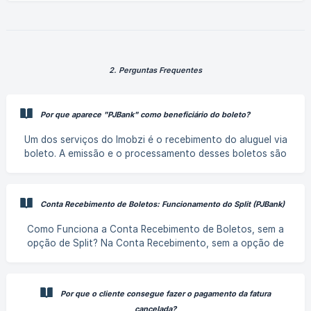
Acesse a aba de Faturas no menu vertical e, em seguida no
simbolo de "+": ![Acessando a aba de Faturas no menu
vertical e clicando no simbolo de "+".]
(https://storage.crisp.chat/users/helpdesk/website/-/4/2/d/1
/4
2. Perguntas Frequentes
Por que aparece "PJBank" como beneficiário do boleto?
Um dos serviços do Imobzi é o recebimento do aluguel via
boleto. A emissão e o processamento desses boletos são
feitos pelo banco digital PJBank, permitindo automatizar
todo o processo de gestão da locação, desde o envio da
fatura com o link de pagamento até o recebimento e
Conta Recebimento de Boletos: Funcionamento do Split (PJBank)
repasse dos valores. 👉 O PJBank é uma conta digital para
empresas, regulamentada pela Lei 12.865/2013, e funciona
Como Funciona a Conta Recebimento de Boletos, sem a
por meio de uma instituição de pagamentos. Como o
opção de Split? Na Conta Recebimento, sem a opção de
PJBank é um banco digital, todos os boletos são emi
Split, ocorre o seguinte: O cliente precisa ter uma conta
principal, no qual receberá os valores de aluguel. Sendo
assim, o trabalho do PJBank se resume apenas a
Por que o cliente consegue fazer o pagamento da fatura
possibilitar o cliente emitir os boletos gerados pelo Imobzi
cancelada?