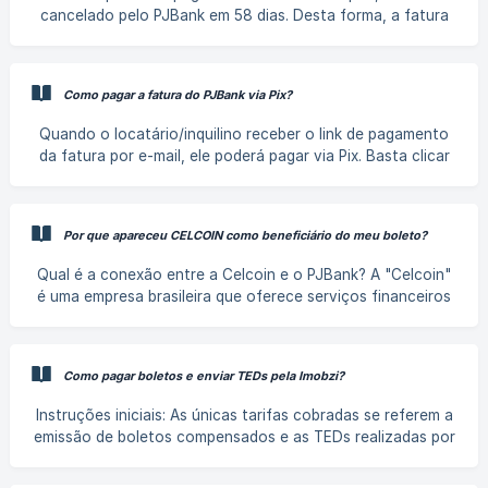
cliente/locatário receberá e-mails da Imobzi nos dias:
cancelado pelo PJBank em 58 dias. Desta forma, a fatura
08/07, 12/07, 15/07, *20/07
no Imobzi ficará com o status Expirada e, portanto, você
conseguirá tanto emitir uma segunda via quanto cancelá-
la. ![Exibindo uma fatura expirada no Imobzi e como gerar a
Como pagar a fatura do PJBank via Pix?
segunda via nos três pontinhos.]
(https://storage.crisp.chat/users/helpdesk/w
Quando o locatário/inquilino receber o link de pagamento
da fatura por e-mail, ele poderá pagar via Pix. Basta clicar
em “Pagar fatura”, depois em “Imprimir boleto” e, em
seguida, selecionar a opção “Prefere pagar por Pix? Clique
aqui para gerar um QR Code”. Por fim, é só escanear o
Por que apareceu CELCOIN como beneficiário do meu boleto?
código e concluir o pagamento. Perguntas frequentes:
Como o Imobzi envia faturas aos inquilinos? R: [Clique aqui
Qual é a conexão entre a Celcoin e o PJBank? A "Celcoin"
para saber!](https://help.quickfast.com/pt-br/article/como-
é uma empresa brasileira que oferece serviços financeiros
as-fatur
(pagamentos, intermediações, etc.) por meio de uma
plataforma digital. A parceria com o "PJBank" auxilia na
ampliação e continuidade dos serviços. Uma das funções
Como pagar boletos e enviar TEDs pela Imobzi?
da Celcoin é ser correspondente bancário, isto é, atuar
como intermediária entre o PJBank e o cliente final. Onde
Instruções iniciais: As únicas tarifas cobradas se referem a
posso saber mais sobre a Celcoin? Para obter mais
emissão de boletos compensados e as TEDs realizadas por
informações sobre a Celcoin [clique aqui.
dentro da plataforma. Caso você deseje realizar uma
despesa, como por exemplo o pagamento de um boleto de