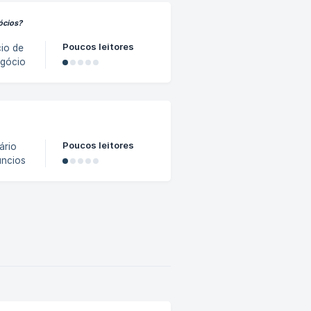
ócios?
Poucos leitores
egócio
e
Poucos leitores
ário
úncios
ei"
ta
 do