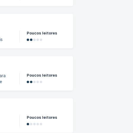
guir
ele e
ção.
Poucos leitores
is
s às
99,
ar
Poucos leitores
ara
de
ócio.
ácil
Poucos leitores
antes