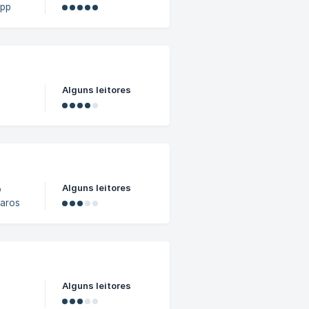
App
Alguns leitores
asso e
ocê não precisa fazer nada para habilitar. Para
Alguns leitores
paros
Alguns leitores