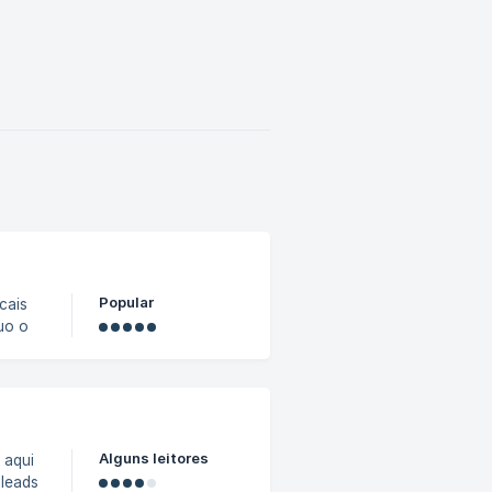
Popular
uo o
meu
Alguns leitores
 aqui