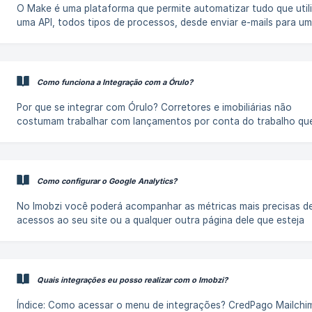
O Make é uma plataforma que permite automatizar tudo que util
uma API, todos tipos de processos, desde enviar e-mails para u
pessoa até enviar um alerta de uma determinada situação. Resu
ele robotiza tarefas rotineiras e fluxos de trabalho complexos,
tornando-os mais eficientes e produtivos. Com isto, é possível
otimizar e agilizar a execução de diversas operações, permitind
Como funciona a Integração com a Órulo?
você se concentre em atividades mais criativas e estratégicas. Como
criar cenários no Make? Siga
Por que se integrar com Órulo? Corretores e imobiliárias não
costumam trabalhar com lançamentos por conta do trabalho qu
entrar em contato com cada incorporadora, obter dados do
lançamento, comissionamento, tabela de valores, disponibilidad
unidades, contato comercial responsável, etc. Com a Órulo, tod
esses problemas estão resolvidos. Através da tecnologia, eles f
Como configurar o Google Analytics?
curadoria e a distribuição integrada dos empreendimentos para
plataformas como o Imobzi, de todo o estoque da
No Imobzi você poderá acompanhar as métricas mais precisas d
acessos ao seu site ou a qualquer outra página dele que esteja
vinculada ao Analytics através da integração. Vamos aprender 
ativar ao passo a passo? Como usar o Google Analytics? Índice: Como
configurar o Google Analytics? Como localizar/instalar a TAG na
integração do Imobzi? [Como ativar a
Quais integrações eu posso realizar com o Imobzi?
Índice: Como acessar o menu de integrações? CredPago Mailchimp