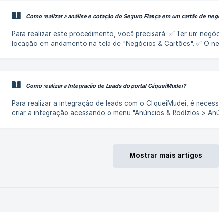
Como realizar a análise e cotação do Seguro Fiança em um cartão de neg
Para realizar este procedimento, você precisará: ✅ Ter um negócio de
locação em andamento na tela de "Negócios & Cartões". ✅ O n
deve ter um valor inserido. ✅ A integração da MigraSeguros dev
estar ativa. | Faça isso pela aba “Crédito & Financiamento”, clicando
aqui, ou pela aba “Locações”, diretame
Como realizar a Integração de Leads do portal CliqueiMudei?
Para realizar a integração de leads com o CliqueiMudei, é necess
criar a integração acessando o menu "Anúncios & Rodízios > An
> Portais e Redes > Ativar integração com o portal > CliqueiMud
conforme o exemplo abaixo: Caso a integração já tenha sido fei
anteriormente, basta clicar nos três pontinhos ao lado do nome
portal e depois em Editar. ![Clicando na aba de “Anúncios & Rodízios >
Mostrar mais artigos
Anúncios > Portais e Redes > Ativar integração com portal” e
selecionando a CliqueiMud