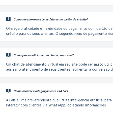
do Facebook no Imobzi? || Depois de realizados os procedimentos
informe o nosso time de Automações para que possamos prosse
com os passos subsequentes da integração. Atenção: Para que o
rodízio funcione corretamente, não pode ter usuários inativos n
Como receber/parcelar as faturas no cartão de crédito!
o imóvel/empreendimento precisa ter um valor venda ou de loca
Ofereça praticidade e flexibilidade do pagamento com cartão de
crédito para os seus clientes! O segundo meio de pagamento ma
utilizado no Brasil, agora é possível com o Imobzi! ✅🚀 Diga adeu
taxas altas! Com uma tarifa fixa super acessível de apenas R$ 6,
você vai expandir as possibilidades de recebimento e proporcion
uma experiência excepcional aos seus clientes. || A Tari
Como posso adicionar um chat ao meu site?
Um chat de atendimento virtual em seu site pode ser muito útil p
agilizar o atendimento de seus clientes, aumentar a conversão 
leads e até mesmo diminuir os custos de atendimento de seu neg
Nesse passo a passo, vamos te ensinar a inserir uma ferramenta
gratuita de chat em seu site! Qual ferramenta gratuita de
chat/atendimento posso instalar em meu site? | Nós recomendamos o
Como realizar a integração com a IA Lais
uso da ferramenta tawk.to, uma plataforma 100% gratuita e de f
utilização!
A Lais é uma pré-atendente que utiliza inteligência artificial para
interagir com clientes via WhatsApp, coletando informações
importantes e respondendo a perguntas comuns sobre imóveis, 