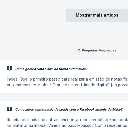
são removidos do Imobzi? Como fazer a co
Mostrar mais artigos
2. Perguntas Frequentes
Como gerar a Nota Fiscal de forma automática?
Índice: Qual o primeiro passo para realizar a emissão de notas fiscais
automáticas no Imobzi? O que é um certificado digital? [Já poss
certificado digital A1, como realizar a integração do eNotas no 
Imobzi?](#3-ja-possuo-o-certificado-digital-a1-como-re
Como ativar a integração de Leads com o Facebook através do Make?
Receba os leads que entram em contato com você no Facebook
na plataforma Imobzi. Vamos ao passo-passo? Como receber os leads