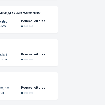
 para
WhatsApp e outras ferramentas)?
s não
Poucos leitores
Dica
 é
Poucos leitores
lizar
oks no
Poucos leitores
ke, em