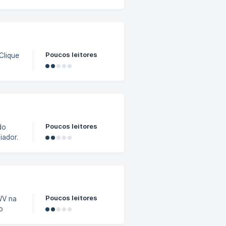
 Vamos
gital é
tada.
Poucos leitores
omo-
Poucos leitores
do
iador.
esse o
teral
ecione
Poucos leitores
o
óveis