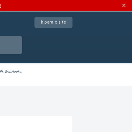
✕
!
Ir para o site
API, WebHooks,