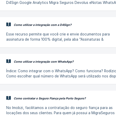
D4Sign Google Analytics Migra Seguros Devolus eNotas Whats
ChatGPT Foto de Perfil CashGO Órulo DWV C[risp]
(https://help.imobzi.com/pt-br/article
Como utilizar a integração com a D4Sign?
Esse recurso permite que você crie e envie documentos para
assinatura de forma 100% digital, pela aba "Assinaturas &
Documentos". Mas antes, vou te mostrar como dar o primeiro p
começar a usar essa solução. A integração com a D4sign já vem
ativada por padrão. V
Como utilizar a integração com WhatsApp?
Índice: Como integrar com o WhatsApp? Como funciona? Rodízio
Como escolher qual número de WhatsApp será utilizado nos dis
automáticos Como informar automaticamente ao cliente quem
assumirá o atendimento? Agenda [E como essa
Como contratar o Seguro Fiança pela Porto Seguro?
No Imobzi, facilitamos a contratação do seguro fiança para as
locações dos seus clientes. Para quem já possui a MigraSeguros