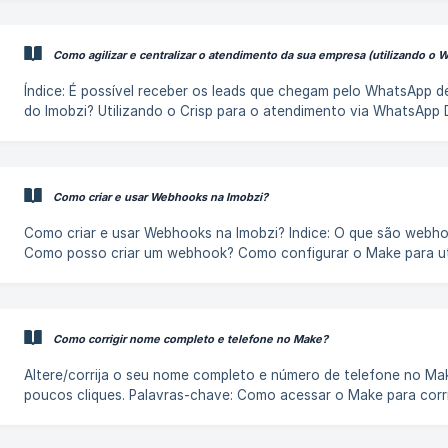
de encaminhar os leads qualificados para atendimento com
corretores/atendentes. Como funciona a integração com o Imobzi?
Para que a Lais possa atender os leads e encaminhá-los de volta
Como agilizar e centralizar o atendimento da sua empresa (utilizando o 
a imobiliária, é necessário realizar uma integração no Imobzi. Ma
se preocupe, esse processo é bem sim
Índice: É possível receber os leads que chegam pelo WhatsApp dentro
do Imobzi? Utilizando o Crisp para o atendimento via WhatsApp 
gratuita #02 ||| ⚠️ Atenção: É importante frisar que a Imobzi não
Como criar e usar Webhooks na Imobzi?
Como criar e usar Webhooks na Imobzi? Indice: O que são webhooks?
Como posso criar um webhook? Como configurar o Make para uti
o webhook do Imobzi? Como automatizar ações com os webho
Make? [Como os
Como corrigir nome completo e telefone no Make?
Altere/corrija o seu nome completo e número de telefone no Ma
poucos cliques. Palavras-chave: Como acessar o Make para corrigir
informações de nome e telefone?