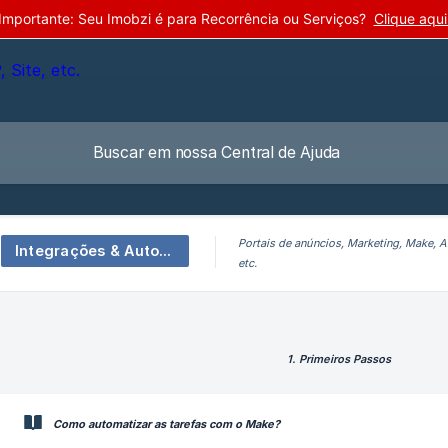
Importante: Seu Imobzi é para Recorrência ou Serviços?
Clique aqui
Portais de anúncios, Marketing, Make, 
Integrações & Automações
etc.
1. Primeiros Passos
Como automatizar as tarefas com o Make?