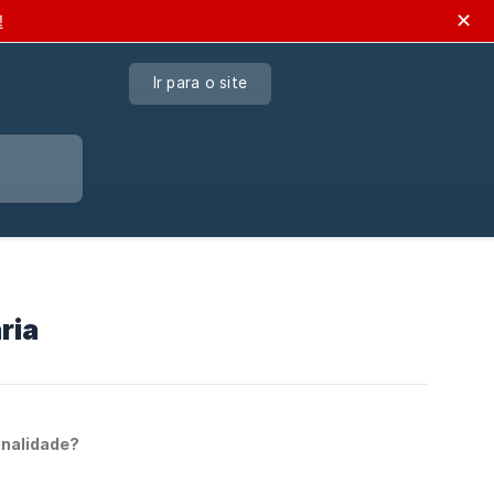
✕
!
Ir para o site
ria
onalidade?