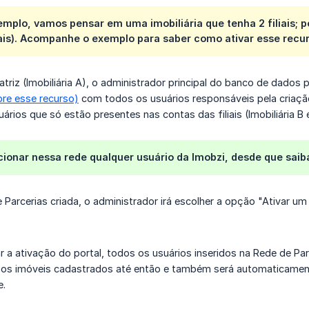
mplo, vamos pensar em uma imobiliária que tenha 2 filiais; po
liais). Acompanhe o exemplo para saber como ativar esse recu
triz (Imobiliária A), o administrador principal do banco de dados 
re esse recurso)
com todos os usuários responsáveis pela criação
uários que só estão presentes nas contas das filiais (Imobiliária B e
cionar nessa rede qualquer usuário da Imobzi, desde que sai
Parcerias criada, o administrador irá escolher a opção "Ativar um 
 a ativação do portal, todos os usuários inseridos na Rede de Pa
 os imóveis cadastrados até então e também será automaticament
e.