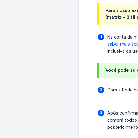
Para nosso exe
(matriz + 2 fi
Na conta da ma
saber mais sob
inclusive os us
Você pode adi
Com a Rede de 
Após confirmar
conterá todos
posteriorment