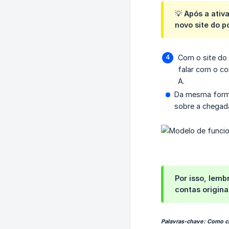
💡 Após a ati
novo site do po
Com o site do 
falar com o cor
A.
Da mesma forma, 
sobre a chegad
Por isso, lemb
contas origina
Palavras-chave: Como cri