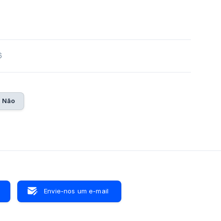
6
Não
Envie-nos um e-mail