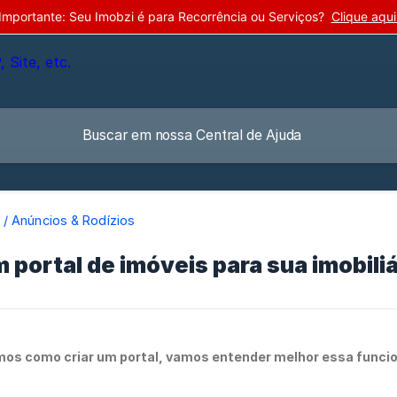
Importante: Seu Imobzi é para Recorrência ou Serviços?
Clique aqui
/ Anúncios & Rodízios
 portal de imóveis para sua imobiliá
mos como criar um portal, vamos entender melhor essa funci