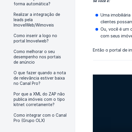
Se você é:
forma automática?
Realizar a integração de
Uma imobiliária
leads pela
clientes possa
ImovelWeb/Wimoveis
Ou, você é um c
Como inserir a logo no
com seus imóvei
portal Imovelweb?
Então o portal de i
Como melhorar o seu
desempenho nos portais
de anúncio
O que fazer quando a nota
de relevância estiver baixa
no Canal Pro?
Por que a XML do ZAP não
publica imóveis com o tipo
kitnet corretamente?
Como integrar com o Canal
Pro (Grupo OLX)