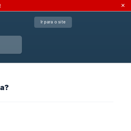
✕
!
Ir para o site
sa?