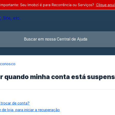
Importante: Seu Imobzi é para Recorrência ou Serviços?
Clique aqui
 conosco
er quando minha conta está suspen
 trocar de conta?
de loja, para iniciar a recuperação