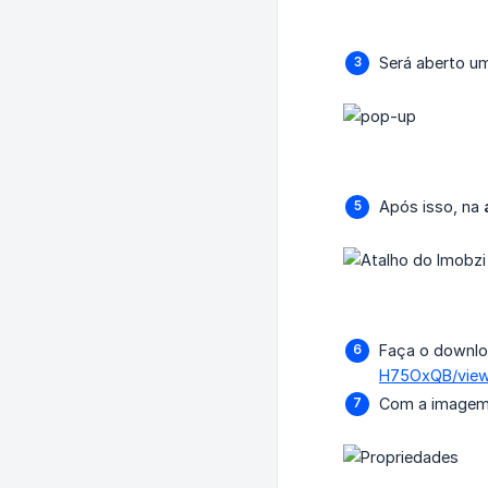
Será aberto u
Após isso, na
Faça o downloa
H75OxQB/view
Com a imagem b