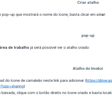
m pop-up que mostrará o nome do ícone, basta clicar em
criar
:
área de trabalho
já será possível ver o atalho criado:
d do ícone de camaleão neste link para adicionar (
https://drive.
?usp=sharing
)
aixada, clique com o botão direito no ícone criado e basta local