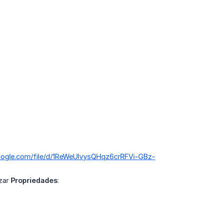
google.com/file/d/1ReWeUlvysQHqz6crRFVi-GBz-
izar
Propriedades
: