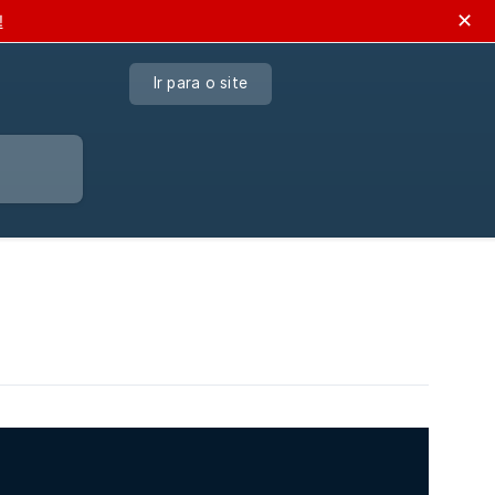
✕
!
Ir para o site